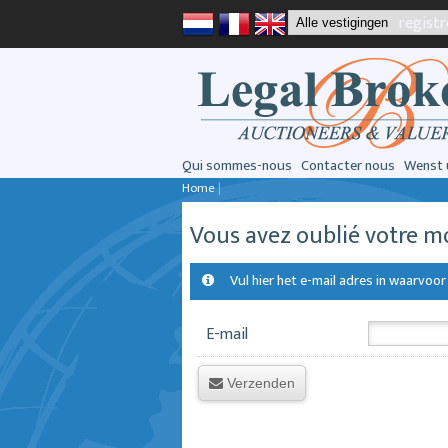
registr
Qui sommes-nous
Contacter nous
Wenst 
Home
|
Vous avez oublié votre m
Vul hier het e-mail adres in waarvoo
E-mail
Verzenden