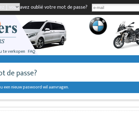
ez
|
vous avez oublié votre mot de passe?
u te verkopen
FAQ
ot de passe?
r u een nieuw paswoord wil aanvragen.