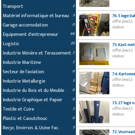
Transport
2
Matériel informatique et bureau
3
76. 5 lege b
offre (excl.):
Garage accomodation
0
status:
Equipement d'entrepreneur
99
Logistic
20
75. Kast me
offre (excl.):
Industrie Minière et Terassement
2
status:
Industrie Maritime
2
Secteur de l'aviation
0
74. Kartonne
offre (excl.):
Industrie Metallurgie
3
status:
Industrie du Bois et du Meuble
0
Industrie Graphique et Papier
0
73. 27 lege
offre (excl.):
Textile et Cuire
2
status:
Plastic et Caoutchouc
0
Recyc. Envirron. & Usine Fac.
3
72. Voorraad