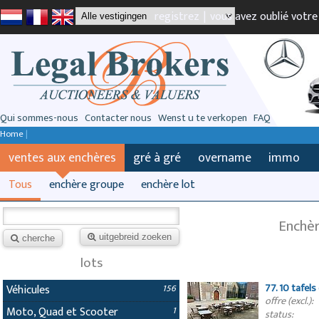
registrez
|
vous avez oublié votr
Qui sommes-nous
Contacter nous
Wenst u te verkopen
FAQ
Home
|
ventes aux enchères
gré à gré
overname
immo
Tous
enchère groupe
enchère lot
Enchèr
uitgebreid zoeken
cherche
lots
77. 10 tafel
Véhicules
156
offre (excl.):
Moto, Quad et Scooter
1
status: