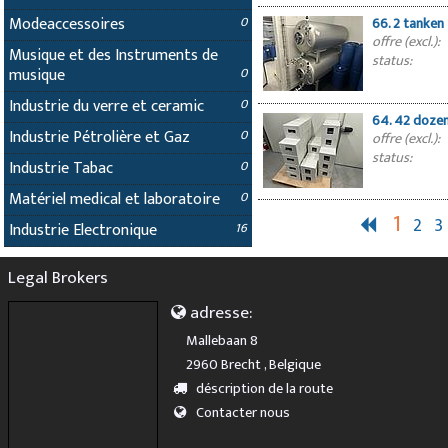
Modeaccessoires
0
66. 2 tanken
offre (excl.):
Musique et des Instruments de
status:
musique
0
Industrie du verre et ceramic
0
64. 42 dozen
Industrie Pétrolière et Gaz
0
offre (excl.):
status:
Industrie Tabac
0
Matériel medical et laboratoire
0
1
2
3
Industrie Electronique
16
Legal Brokers
adresse:
Mallebaan 8
2960 Brecht , Belgique
déscription de la route
Contacter nous