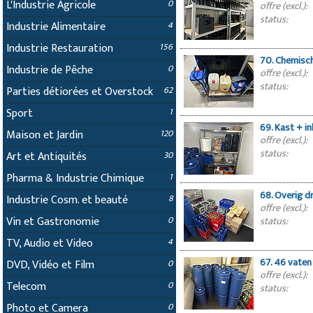
L'Industrie Agricole
0
offre (excl.):
status:
Industrie Alimentaire
4
Industrie Restauration
156
70. Chemisc
Industrie de Pêche
0
offre (excl.):
status:
Parties détiorées et Overstock
62
Sport
1
69. Kast + i
Maison et Jardin
120
offre (excl.):
status:
Art et Antiquités
30
Pharma & Industrie Chimique
1
68. Overig d
Industrie Cosm. et beauté
8
offre (excl.):
Vin et Gastronomie
status:
0
TV, Audio et Video
4
67. 46 vaten
DVD, Vidéo et Film
0
offre (excl.):
Telecom
0
status:
Photo et Camera
0