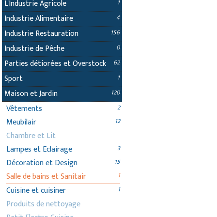
L'Industrie Agricole
1
Industrie Alimentaire
4
Industrie Restauration
156
Industrie de Pêche
0
Parties détiorées et Overstock
62
Sport
1
Maison et Jardin
120
Vêtements
2
Meubilair
12
Chambre et Lit
Lampes et Eclairage
3
Décoration et Design
15
Salle de bains et Sanitair
1
Cuisine et cuisiner
1
Produits de nettoyage