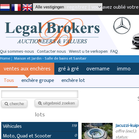
registrez
|
vous avez oublié votr
Qui sommes-nous
Contacter nous
Wenst u te verkopen
FAQ
Home
|
Maison et Jardin - Salle de bains et Sanitair
ventes aux enchères
gré à gré
overname
immo
Tous
enchère groupe
enchère lot
uitgebreid zoeken
cherche
lots
Jacuzzi-kui
Véhicules
119
offre (excl.):
Moto, Quad et Scooter
0
status: