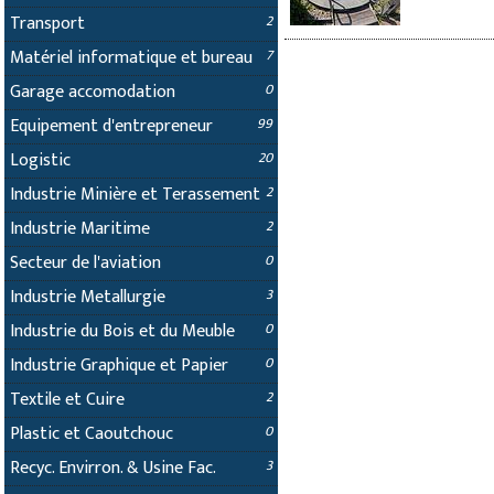
Transport
2
Matériel informatique et bureau
7
Garage accomodation
0
Equipement d'entrepreneur
99
Logistic
20
Industrie Minière et Terassement
2
Industrie Maritime
2
Secteur de l'aviation
0
Industrie Metallurgie
3
Industrie du Bois et du Meuble
0
Industrie Graphique et Papier
0
Textile et Cuire
2
Plastic et Caoutchouc
0
Recyc. Envirron. & Usine Fac.
3