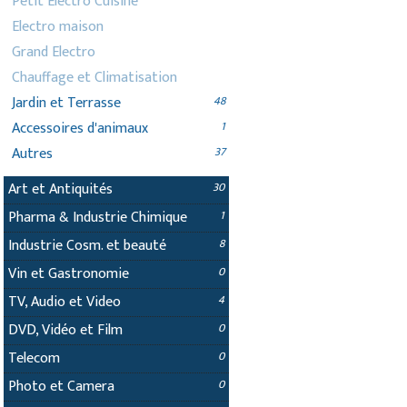
Petit Electro Cuisine
Electro maison
Grand Electro
Chauffage et Climatisation
Jardin et Terrasse
48
Accessoires d'animaux
1
Autres
37
Art et Antiquités
30
Pharma & Industrie Chimique
1
Industrie Cosm. et beauté
8
Vin et Gastronomie
0
TV, Audio et Video
4
DVD, Vidéo et Film
0
Telecom
0
Photo et Camera
0