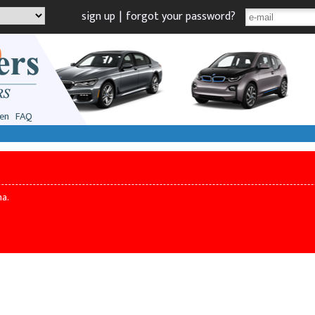
sign up
|
forgot your password?
en
FAQ
na.