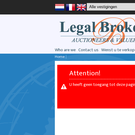
Who are we
Contact us
Wenst u te verkop
Home
|
Attention!
U heeft geen toegang tot deze pagi